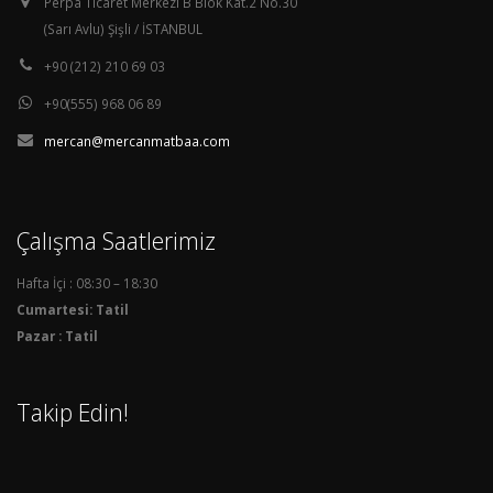
Perpa Ticaret Merkezi B Blok Kat.2 No.30
(Sarı Avlu) Şişli / İSTANBUL
+90 (212) 210 69 03
+90(555) 968 06 89
mercan@mercanmatbaa.com
Çalışma Saatlerimiz
Hafta İçi : 08:30 – 18:30
Cumartesi: Tatil
Pazar : Tatil
Takip Edin!