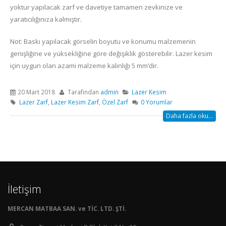
yoktur yapılacak zarf ve davetiye tamamen zevkinize ve
yaratıcılığınıza kalmıştır.
Not: Baskı yapılacak görselin boyutu ve konumu malzemenin
genişliğine ve yüksekliğine göre değişiklik gösterebilir. Lazer kesim
için uygun olan azami malzeme kalınlığı 5 mm’dir.
20 Mart 2018
Tarafından
admin
Lazer Kesim
Lazer Zarf
,
Lazer Kesim Zarf
,
Özel Zarf
0 Yorumlar
Daha fazla oku...
İletişim
MERCAN MATBAA SAN. ve TİC. LTD. ŞTİ.