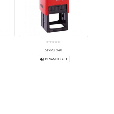
0
Sırdaş 940
out
of
5
DEVAMINI OKU