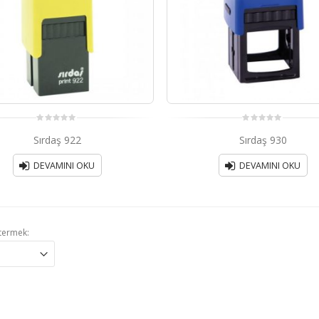
0
0
Sırdaş 922
Sırdaş 930
out
out
of
of
5
5
DEVAMINI OKU
DEVAMINI OKU
termek: