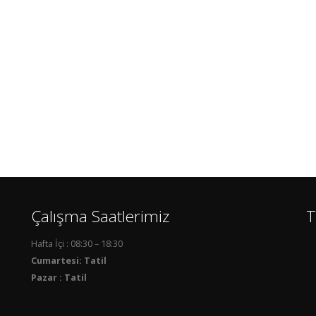
Çalışma Saatlerimiz
T
Hafta İçi : 08:30 – 18:30
Cumartesi: Tatil
Pazar : Tatil