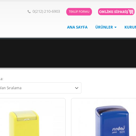
0(212) 210-6903
ANA SAYFA
ÜRÜNLER
KURU
a: