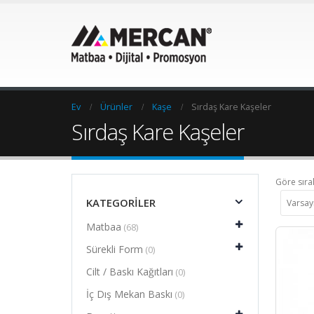
Ev
Ürünler
Kaşe
Sırdaş Kare Kaşeler
Sırdaş Kare Kaşeler
Göre sıral
KATEGORILER
Matbaa
(68)
Sürekli Form
(0)
Cilt / Baskı Kağıtları
(0)
İç Dış Mekan Baskı
(0)