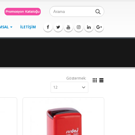
MSAL
İLETIŞIM
Göstermek: