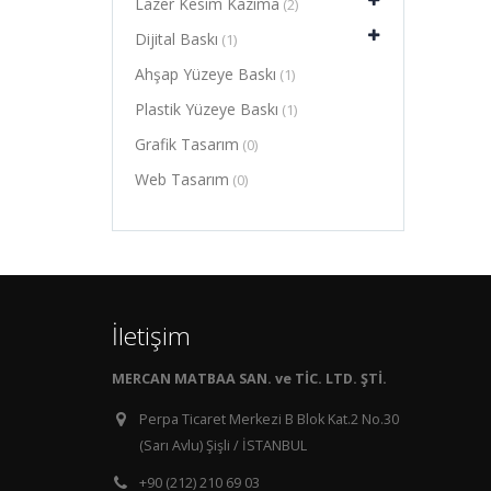
Lazer Kesim Kazıma
(2)
Dijital Baskı
(1)
Ahşap Yüzeye Baskı
(1)
Plastik Yüzeye Baskı
(1)
Grafik Tasarım
(0)
Web Tasarım
(0)
İletişim
MERCAN MATBAA SAN. ve TİC. LTD. ŞTİ.
Perpa Ticaret Merkezi B Blok Kat.2 No.30
(Sarı Avlu) Şişli / İSTANBUL
+90 (212) 210 69 03