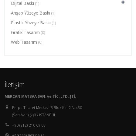
Dijital Baskı
(1)
Ahşap Yüzeye Baskı
(1)
Plastik Yüzeye Baskı
(1)
Grafik Tasarım
(0)
Web Tasarım
(0)
İletişim
MERCAN MATBAA SAN. ve TİC. LTD. ŞTİ.
Perpa Ticaret Merkezi B Blok Kat.2 No.30
(Sarı Avlu) Şişli / İSTANBUL
+90 (212) 210 69 03
+90(555) 968 06 89