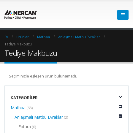
Ev
Ürünler
Matbaa
Anlaşmalı Matbu Evraklar
Tediye Makbuzu
Tediye Makbuzu
Seçiminizle eşleşen ürün bulunamadı.
KATEGORILER
Matbaa
(68)
Anlaşmalı Matbu Evraklar
(2)
Fatura
(0)