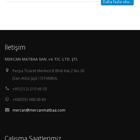
Daha fazla oku...
İletişim
MERCAN MATBAA SAN. ve TİC. LTD. ŞTİ.
Perpa Ticaret Merkezi B Blok Kat.2 No.30
(Sarı Avlu) Şişli / İSTANBUL
+90 (212) 210 69 03
+90(555) 968 06 89
mercan@mercanmatbaa.com
Çalışma Saatlerimiz