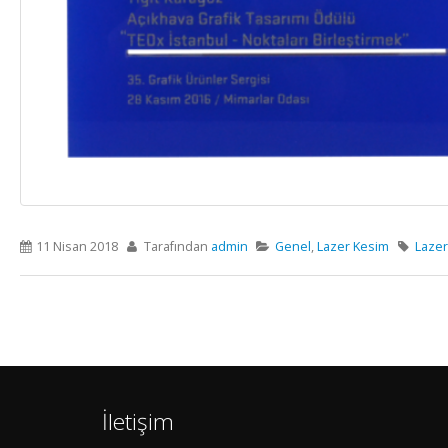
11 Nisan 2018
Tarafından
admin
Genel
,
Lazer Kesim
Lazer
İletişim