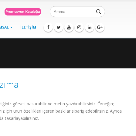
MSAL
İLETIŞIM
azıma
ğiniz görseli bastırabilir ve metin yazdırabilirsiniz. Örneğin;
niz için ürün özellikleri içeren baskılar sipariş edebilirsiniz. Ayrıca
a tasarlayabilirsiniz.