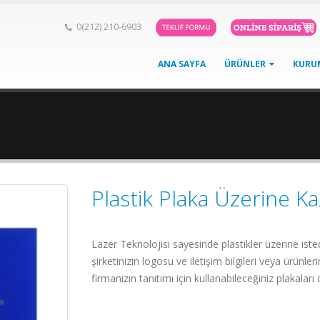
0(212) 210-6903
ANA SAYFA
ÜRÜNLER
KURU
Plastik Plaka Üzerine K
Lazer Teknolojisi sayesinde plastikler üzerine istedi
şirketinizin logosu ve iletişim bilgileri veya ürünleri
firmanızın tanıtımı için kullanabileceğiniz plakaları d