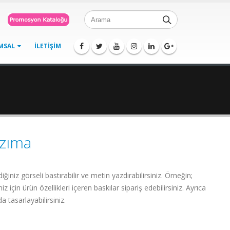
MSAL
İLETIŞIM
azıma
ğiniz görseli bastırabilir ve metin yazdırabilirsiniz. Örneğin;
niz için ürün özellikleri içeren baskılar sipariş edebilirsiniz. Ayrıca
a tasarlayabilirsiniz.