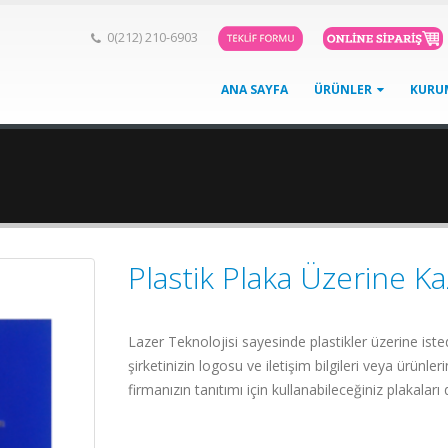
0(212) 210-6903
ANA SAYFA
ÜRÜNLER
KURU
Plastik Plaka Üzerine K
Lazer Teknolojisi sayesinde plastikler üzerine istedi
şirketinizin logosu ve iletişim bilgileri veya ürünleri
firmanızın tanıtımı için kullanabileceğiniz plakaları d