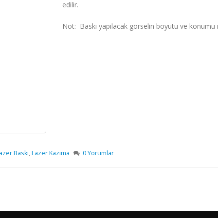
edilir.
Not: Baskı yapılacak görselin boyutu ve konumu ma
azer Baskı
,
Lazer Kazıma
0 Yorumlar