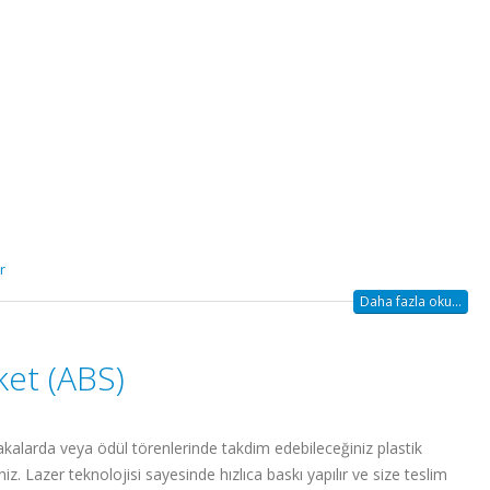
r
Daha fazla oku...
ket (ABS)
akalarda veya ödül törenlerinde takdim edebileceğiniz plastik
iniz. Lazer teknolojisi sayesinde hızlıca baskı yapılır ve size teslim