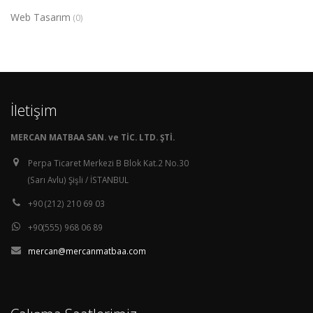
Web Tasarım
(0)
İletişim
MERCAN MATBAA SAN. ve TİC. LTD. ŞTİ.
Perpa Ticaret Merkezi B Blok Kat.2 No.30
(Sarı Avlu) Şişli / İSTANBUL
+90 (212) 210 69 03
+90(555) 968 06 89
mercan@mercanmatbaa.com