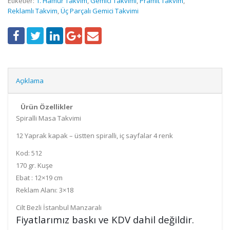
Etiketler:
1. Hamur Takvim
,
Gemici Takvimi
,
Pramit Takvim
,
Reklamlı Takvim
,
Üç Parçalı Gemici Takvimi
Açıklama
Ürün Özellikler
Spiralli Masa Takvimi
12 Yaprak kapak – üstten spiralli, iç sayfalar 4 renk
Kod: 512
170 gr. Kuşe
Ebat : 12×19 cm
Reklam Alanı: 3×18
Cilt Bezli İstanbul Manzaralı
Fiyatlarımız baskı ve KDV dahil değildir.