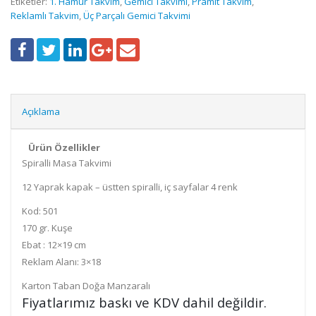
Etiketler:
1. Hamur Takvim
,
Gemici Takvimi
,
Pramit Takvim
,
Reklamlı Takvim
,
Üç Parçalı Gemici Takvimi
Açıklama
Ürün Özellikler
Spiralli Masa Takvimi
12 Yaprak kapak – üstten spiralli, iç sayfalar 4 renk
Kod: 501
170 gr. Kuşe
Ebat : 12×19 cm
Reklam Alanı: 3×18
Karton Taban Doğa Manzaralı
Fiyatlarımız baskı ve KDV dahil değildir.