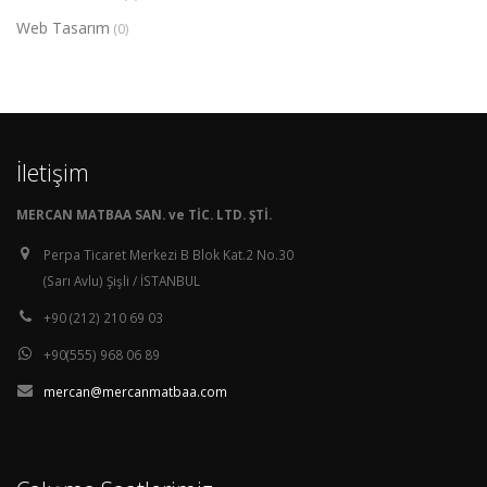
Web Tasarım
(0)
İletişim
MERCAN MATBAA SAN. ve TİC. LTD. ŞTİ.
Perpa Ticaret Merkezi B Blok Kat.2 No.30
(Sarı Avlu) Şişli / İSTANBUL
+90 (212) 210 69 03
+90(555) 968 06 89
mercan@mercanmatbaa.com