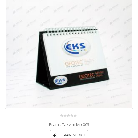
0
Pramit Takvim 509
out
of
5
DEVAMINI OKU